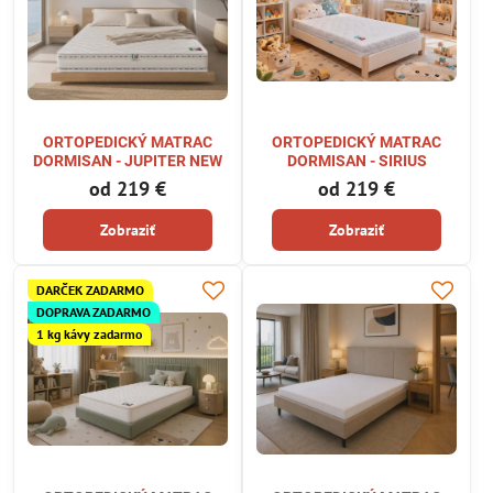
ORTOPEDICKÝ MATRAC
ORTOPEDICKÝ MATRAC
DORMISAN - JUPITER NEW
DORMISAN - SIRIUS
od 219 €
od 219 €
Zobraziť
Zobraziť
DARČEK ZADARMO
DOPRAVA ZADARMO
1 kg kávy zadarmo