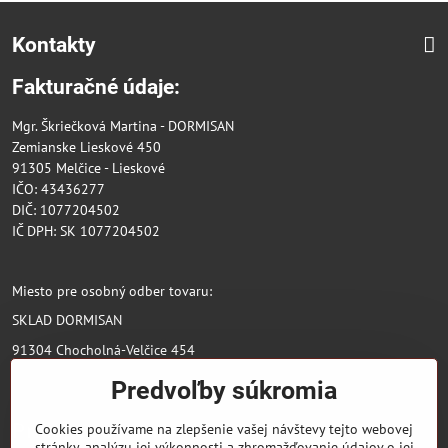
Kontakty
Fakturačné údaje:
Mgr. Škriečková Martina - DORMISAN
Zemianske Lieskové 450
91305 Melčice - Lieskové
IČO: 43436277
DIČ: 1077204502
IČ DPH: SK 1077204502
Miesto pre osobný odber tovaru:
SKLAD DORMISAN
91304 Chocholná-Velčice 454
Predvoľby súkromia
Pridajte sa k nám
Cookies používame na zlepšenie vašej návštevy tejto webovej
stránky, analýzu jej výkonnosti a zhromažďovanie údajov o jej