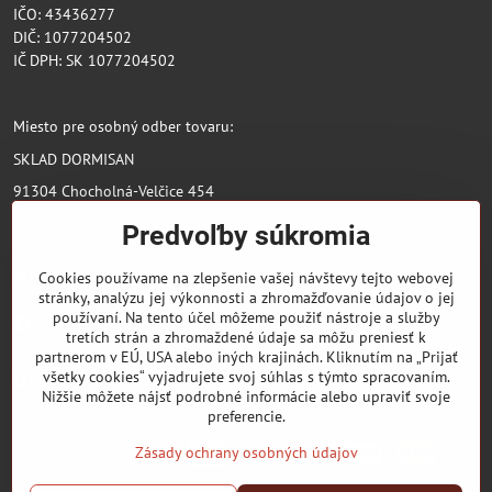
IČO: 43436277
DIČ: 1077204502
IČ DPH: SK 1077204502
Miesto pre osobný odber tovaru:
SKLAD DORMISAN
91304 Chocholná-Velčice 454
Predvoľby súkromia
Pridajte sa k nám
Cookies používame na zlepšenie vašej návštevy tejto webovej
stránky, analýzu jej výkonnosti a zhromažďovanie údajov o jej
používaní. Na tento účel môžeme použiť nástroje a služby
Facebook
tretích strán a zhromaždené údaje sa môžu preniesť k
partnerom v EÚ, USA alebo iných krajinách. Kliknutím na „Prijať
Dôležité odkazy
všetky cookies“ vyjadrujete svoj súhlas s týmto spracovaním.
Nižšie môžete nájsť podrobné informácie alebo upraviť svoje
preferencie.
Zásady ochrany osobných údajov