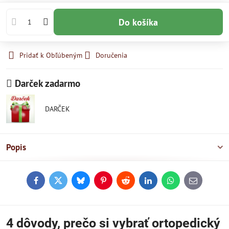
Do košíka
Pridať k Obľúbeným
Doručenia
Darček zadarmo
DARČEK
Popis
Facebook
Twitter
Bluesky
Pinterest
Reddit
LinkedIn
WhatsApp
E-
mail
4 dôvody, prečo si vybrať ortopedický