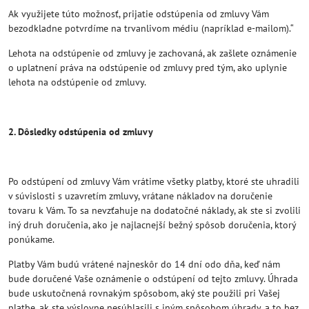
Ak využijete túto možnosť, prijatie odstúpenia od zmluvy Vám
bezodkladne potvrdíme na trvanlivom médiu (napríklad e-mailom).“
Lehota na odstúpenie od zmluvy je zachovaná, ak zašlete oznámenie
o uplatnení práva na odstúpenie od zmluvy pred tým, ako uplynie
lehota na odstúpenie od zmluvy.
2. Dôsledky odstúpenia od zmluvy
Po odstúpení od zmluvy Vám vrátime všetky platby, ktoré ste uhradili
v súvislosti s uzavretím zmluvy, vrátane nákladov na doručenie
tovaru k Vám. To sa nevzťahuje na dodatočné náklady, ak ste si zvolili
iný druh doručenia, ako je najlacnejší bežný spôsob doručenia, ktorý
ponúkame.
Platby Vám budú vrátené najneskôr do 14 dní odo dňa, keď nám
bude doručené Vaše oznámenie o odstúpení od tejto zmluvy. Úhrada
bude uskutočnená rovnakým spôsobom, aký ste použili pri Vašej
platbe, ak ste výslovne nesúhlasili s iným spôsobom úhrady, a to bez