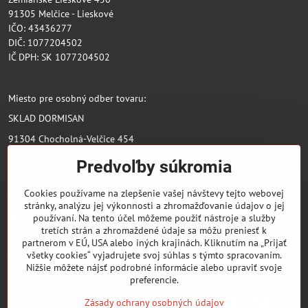
91305 Melčice - Lieskové
IČO: 43436277
DIČ: 1077204502
IČ DPH: SK 1077204502
Miesto pre osobný odber tovaru:
SKLAD DORMISAN
91304 Chocholná-Velčice 454
Predvoľby súkromia
Pridajte sa k nám
Cookies používame na zlepšenie vašej návštevy tejto webovej
stránky, analýzu jej výkonnosti a zhromažďovanie údajov o jej
používaní. Na tento účel môžeme použiť nástroje a služby
Facebook
tretích strán a zhromaždené údaje sa môžu preniesť k
partnerom v EÚ, USA alebo iných krajinách. Kliknutím na „Prijať
Dôležité odkazy
všetky cookies“ vyjadrujete svoj súhlas s týmto spracovaním.
Nižšie môžete nájsť podrobné informácie alebo upraviť svoje
preferencie.
Zásady ochrany osobných údajov