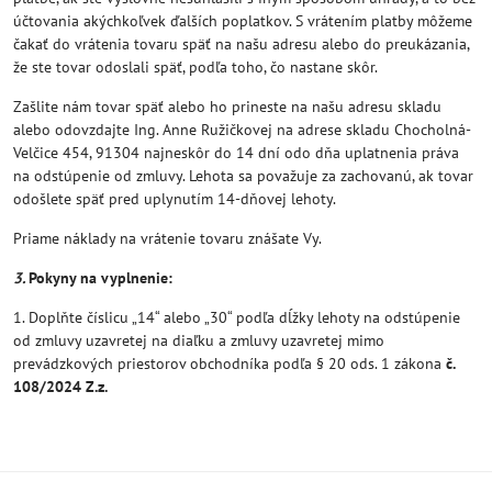
účtovania akýchkoľvek ďalších poplatkov. S vrátením platby môžeme
čakať do vrátenia tovaru späť na našu adresu alebo do preukázania,
že ste tovar odoslali späť, podľa toho, čo nastane skôr.
Zašlite nám tovar späť alebo ho prineste na našu adresu skladu
alebo odovzdajte Ing. Anne Ružičkovej na adrese skladu Chocholná-
Velčice 454, 91304 najneskôr do 14 dní odo dňa uplatnenia práva
na odstúpenie od zmluvy. Lehota sa považuje za zachovanú, ak tovar
odošlete späť pred uplynutím 14-dňovej lehoty.
Priame náklady na vrátenie tovaru znášate Vy.
3.
Pokyny na vyplnenie:
1. Doplňte číslicu „14“ alebo „30“ podľa dĺžky lehoty na odstúpenie
od zmluvy uzavretej na diaľku a zmluvy uzavretej mimo
prevádzkových priestorov obchodníka podľa § 20 ods. 1 zákona
č.
108/2024 Z.z.