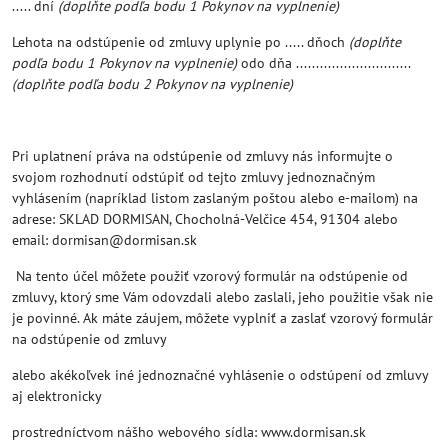
..... dní
(doplňte podľa bodu 1 Pokynov na vyplnenie)
Lehota na odstúpenie od zmluvy uplynie po ..... dňoch
(doplňte
podľa bodu 1 Pokynov na vyplnenie)
odo dňa .............................
(doplňte podľa bodu 2 Pokynov na vyplnenie)
Pri uplatnení práva na odstúpenie od zmluvy nás informujte o
svojom rozhodnutí odstúpiť od tejto zmluvy jednoznačným
vyhlásením (napríklad listom zaslaným poštou alebo e-mailom) na
adrese: SKLAD DORMISAN, Chocholná-Velčice 454, 91304 alebo
email: dormisan@dormisan.sk
Na tento účel môžete použiť vzorový formulár na odstúpenie od
zmluvy, ktorý sme Vám odovzdali alebo zaslali, jeho použitie však nie
je povinné. Ak máte záujem, môžete vyplniť a zaslať vzorový formulár
na odstúpenie od zmluvy
alebo akékoľvek iné jednoznačné vyhlásenie o odstúpení od zmluvy
aj elektronicky
prostredníctvom nášho webového sídla: www.dormisan.sk