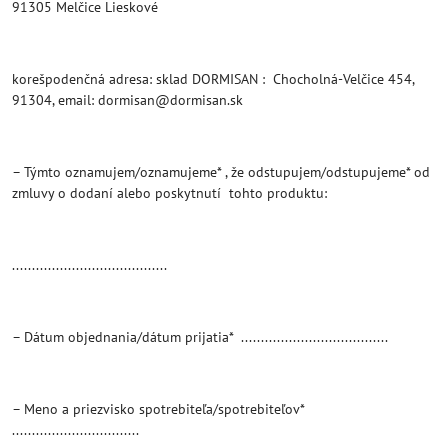
91305 Melčice Lieskové
korešpodenčná adresa: sklad DORMISAN : Chocholná-Velčice 454,
91304, email: dormisan@dormisan.sk
– Týmto oznamujem/oznamujeme* , že odstupujem/odstupujeme* od
zmluvy o dodaní alebo poskytnutí tohto produktu:
.......................................
– Dátum objednania/dátum prijatia* .....................................
– Meno a priezvisko spotrebiteľa/spotrebiteľov*
................................