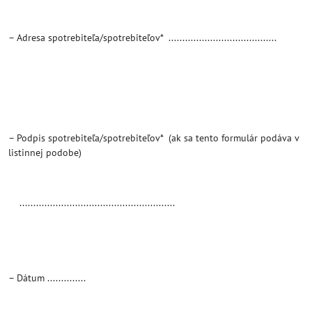
– Adresa spotrebiteľa/spotrebiteľov* .......................................
– Podpis spotrebiteľa/spotrebiteľov* (ak sa tento formulár podáva v
listinnej podobe)
........................................................
– Dátum ..............