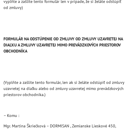
vyplňte a zašlite tento formulár len v prípade, že si želáte odstúpiť
od zmluvy)
FORMULÁR NA ODSTÚPENIE OD ZMLUVY
OD ZMLUVY UZAVRETEJ NA
DIAĽKU A ZMLUVY UZAVRETEJ MIMO PREVÁDZKOVÝCH PRIESTOROV
OBCHODNÍKA
(Vyplňte a zašlite tento formulár, len ak si želáte odstúpiť od zmluvy
uzavretej na diaľku alebo od zmluvy uzavretej mimo prevádzkových
priestorov obchodníka.)
– Komu :
Mgr. Martina Škriečková – DORMISAN , Zemianske Lieskové 450,