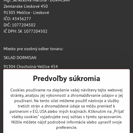
Zemianske Lieskové 450
91305 Melčice - Lieskové
IČO: 43436277
DIČ: 1077204502
IČ DPH: SK 1077204502
Miesto pre osobný odber tovaru:
SKLAD DORMISAN
91304 Chocholná-Velčice 454
Predvoľby súkromia
Pridajte sa k nám
Cookies používame na zlepšenie vašej návštevy tejto webovej
stránky, analýzu jej výkonnosti a zhromažďovanie údajov o jej
používaní. Na tento účel môžeme použiť nástroje a služby
Facebook
tretích strán a zhromaždené údaje sa môžu preniesť k
partnerom v EÚ, USA alebo iných krajinách. Kliknutím na „Prijať
Dôležité odkazy
všetky cookies“ vyjadrujete svoj súhlas s týmto spracovaním.
Nižšie môžete nájsť podrobné informácie alebo upraviť svoje
preferencie.