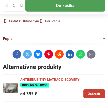
Do košíka
Pridať k Obľúbeným
Doručenia
Popis
Facebook
Twitter
Bluesky
Pinterest
Reddit
LinkedIn
WhatsApp
E-
mail
Alternatívne produkty
ANTIDEKUBITNÝ MATRAC DISCOVERY
DOPRAVA ZADARMO
od 395 €
Zobraziť