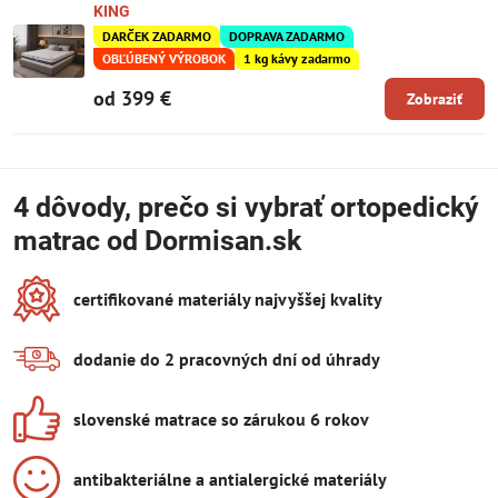
KING
DARČEK ZADARMO
DOPRAVA ZADARMO
OBĽÚBENÝ VÝROBOK
1 kg kávy zadarmo
od 399 €
Zobraziť
4 dôvody, prečo si vybrať ortopedický
matrac od Dormisan.sk
certifikované materiály najvyššej kvality
dodanie do 2 pracovných dní od úhrady
slovenské matrace so zárukou 6 rokov
antibakteriálne a antialergické materiály