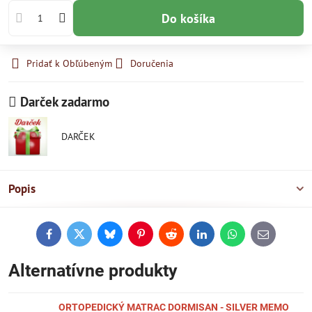
Do košíka
Pridať k Obľúbeným
Doručenia
Darček zadarmo
DARČEK
Popis
Facebook
Twitter
Bluesky
Pinterest
Reddit
LinkedIn
WhatsApp
E-
mail
Alternatívne produkty
ORTOPEDICKÝ MATRAC DORMISAN - SILVER MEMO