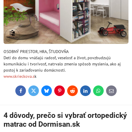
OSOBNÝ PRIESTOR, HRA, ŠTUDOVŇA
Deti do domu vnášajú radosť, veselosť a život, povzbudzujú
komunikáciu i tvorivosť, natrvalo zmenia spôsob myslenia, ako aj
postoj k zariaďovaniu domácnosti.
www.skrieckova.s
k
Facebook
Twitter
Bluesky
Pinterest
Reddit
LinkedIn
WhatsApp
E-
mail
4 dôvody, prečo si vybrať ortopedický
matrac od Dormisan.sk