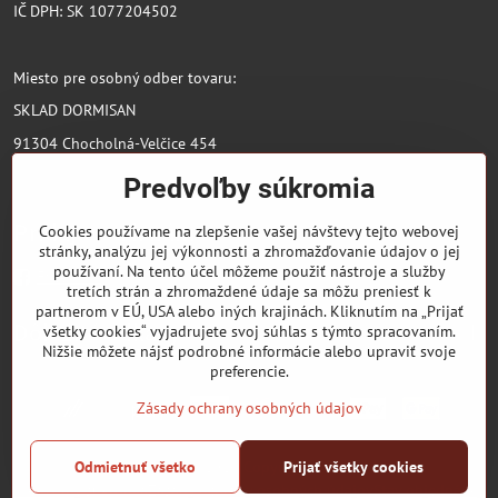
IČ DPH: SK 1077204502
Miesto pre osobný odber tovaru:
SKLAD DORMISAN
91304 Chocholná-Velčice 454
Predvoľby súkromia
Pridajte sa k nám
Cookies používame na zlepšenie vašej návštevy tejto webovej
stránky, analýzu jej výkonnosti a zhromažďovanie údajov o jej
používaní. Na tento účel môžeme použiť nástroje a služby
Facebook
tretích strán a zhromaždené údaje sa môžu preniesť k
partnerom v EÚ, USA alebo iných krajinách. Kliknutím na „Prijať
Dôležité odkazy
všetky cookies“ vyjadrujete svoj súhlas s týmto spracovaním.
Nižšie môžete nájsť podrobné informácie alebo upraviť svoje
preferencie.
Zásady ochrany osobných údajov
©
2026
Copyright
Odmietnuť všetko
Prijať všetky cookies
Predvoľby súkromia
Zásady ochrany osobných údajov
Stav objednávky